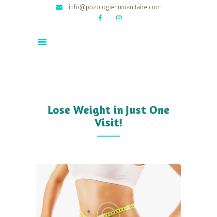
info@pozologiehumanitaire.com
POZOLOGIE HUMANITAIRE
ACCUEIL
QUI ?
LA CHANSON
LE CLIP
Lose Weight in Just One
NOS P’TITS SECRETS
Visit!
PRESSE
CONTACT