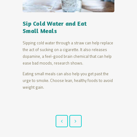
Take Lo
eathe
Sip Cold Water and Eat
Fresh Ai
Small Meals
Sipping cold
 help replace
Sipping cold water through a straw can help replace
the act of su
o releases
the act of sucking on a cigarette. It also releases
dopamine, a 
hat can help
dopamine, a feel-good brain chemical that can help
ease bad mo
ease bad moods, research shows.
Eating small
t past the
Eating small meals can also help you get past the
urge to smok
ods to avoid
urge to smoke. Choose lean, healthy foods to avoid
weight gain.
weight gain.