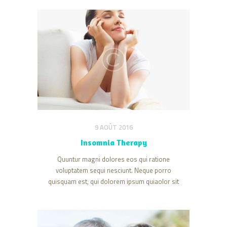
numquam eius modi tempora incidunt ut
labore et dolore magnam dolor sit amet,
consectetur adipisicing elit, sed do eiusmod
tempor incididunt ut labore et dolore magna
aliqua. Minim veniam, quis nostrud
exercitation ullamco laboris nisi…
9 AOÛT 2016
Insomnia Therapy
Quuntur magni dolores eos qui ratione
voluptatem sequi nesciunt. Neque porro
quisquam est, qui dolorem ipsum quiaolor sit
amet, consectetur, adipisci velit, sed quia non
numquam eius modi tempora incidunt ut
labore et dolore magnam dolor sit amet,
consectetur adipisicing elit, sed do eiusmod