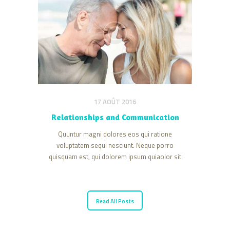
tempor incididunt ut labore et dolore magna
aliqua. Minim veniam, quis nostrud
exercitation ullamco laboris nisi…
17 AOÛT 2016
Relationships and Communication
Quuntur magni dolores eos qui ratione
voluptatem sequi nesciunt. Neque porro
quisquam est, qui dolorem ipsum quiaolor sit
amet, consectetur, adipisci velit, sed quia non
numquam eius modi tempora incidunt ut
labore et dolore magnam dolor sit amet,
consectetur adipisicing elit, sed do eiusmod
Read All Posts
tempor incididunt ut labore et dolore magna
aliqua. Minim veniam, quis nostrud